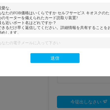
私達にあなたの照
送信
001
省、中国。
今堤出しなさい