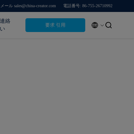
ール sales@china-creator.com
電話番号: 86-755-26710992
連絡


要求 引用
い