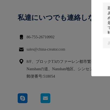
私達にいつでも連絡しなさい

86-755-26710992

sales@china-creator.com

8/F、ブロックT3のファーレン都市繁華街、No.1
Nanshanの道、Nanshan地区、シンセン、広東
郵便番号:518054