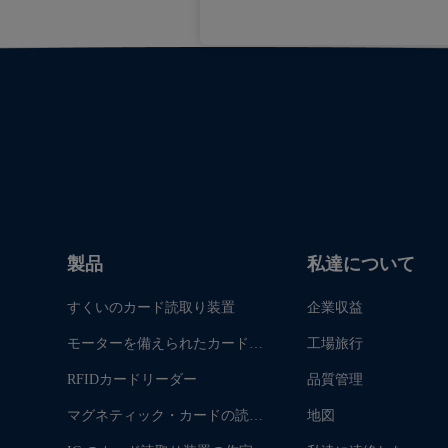
製品
私達について
すくいのカード読取り装置
企業収益
モーターを備えられたカード読
工場旅行
取り装置
RFIDカードリーダー
品質管理
マグネティック・カードの読者
地図
を挿入して下さい