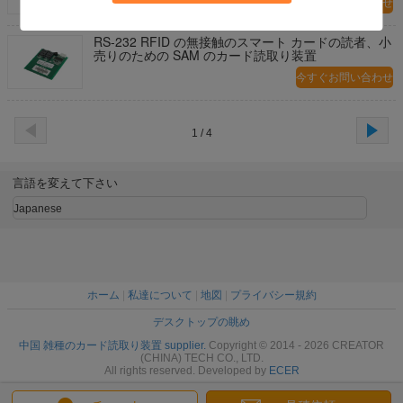
今すぐお問い合わせ
RS-232 RFID の無接触のスマート カードの読者、小
売りのための SAM のカード読取り装置
今すぐお問い合わせ
1 / 4
言語を変えて下さい
Japanese
ホーム
|
私達について
|
地図
|
プライバシー規約
デスクトップの眺め
中国 雑種のカード読取り装置 supplier.
Copyright © 2014 - 2026 CREATOR
(CHINA) TECH CO., LTD.
All rights reserved. Developed by
ECER