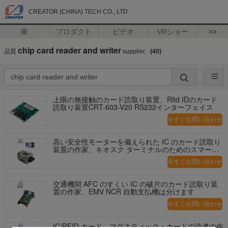
CREATOR (CHINA) TECH CO., LTD
家
プロダクト
ビデオ
VRショー
>>
chip card reader and writer
品質
supplier.
(40)
上限の無接触のカード読取り装置、Rfid IDのカード
読取り装置CRT-603-V20 RS232インターフェイス
今すぐお問い合わせ
高い安全性モーターを備えられた IC のカード読取り
装置の作家、キオスク ターミナルのためのスマート
な破片のカード読取り装置
今すぐお問い合わせ
交通機関 AFC のすくい IC の破片のカード読取り装
置の作家、EMV NCR 自動支払機は分けます
今すぐお問い合わせ
IC/RFID カード、マグネティック・カードの読者の作