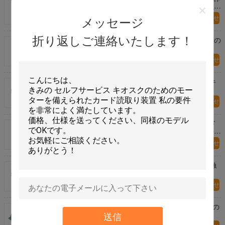
家のためのモーターを備えられたカード読取り装置そ
して作家
今すぐお問い合わせ
メッセージ
折り返しご連絡いたします！
EMV の保証ターミナルのための手動挿入の破片 IC の
カード読取り装置そして作家
今すぐお問い合わせ
高い信頼性RFIDのカード読取り装置のアンテナはキ
オスク ターミナルのためにカスタマイズします
今すぐお問い合わせ
RS-232 インターフェイスを持つ HF RFID のカード
読取り装置、磁気ストライプのカード読取り装置の作
家
今すぐお問い合わせ
CRT-603-CZ7アクセス管理システムのための無接触
のスマート カードの読者の作家モジュール
今すぐお問い合わせ
無接触RFIDのカード読取り装置モジュールUSB2.0の
全速力の通信用インタフェースCRT-603-CZ7
送信