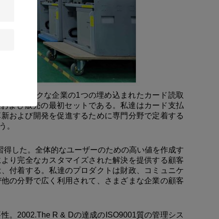
は中国のハイテクな企業の1つの埋め込まれたカード読取
製造業および販売の最初セットである。私達はカード支払
ルは革新および開発を促進するために専門分野で定着する
う。
を習得した。全体的なユーザーのための高い値を作成す
により完全なカスタマイズされた解決を提供する顧客
は、付着する。私達のプロダクトは財政、コミュニケ
び他の分野で広く利用されて、さまざまな企業の顧客
2.The R & Dの達成のISO9001質の管理シス