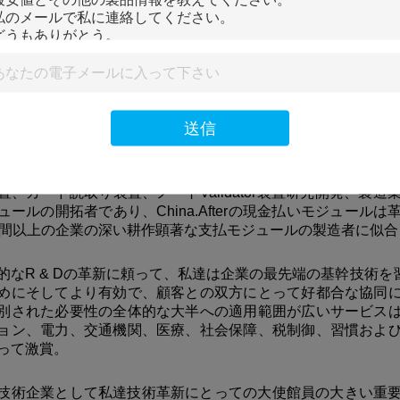
送信
01年に確立されて、創作者（中国） TECH CO.、株式会社
置、カード読取り装置、ノートValidator装置研究開発、
ュールの開拓者であり、China.Afterの現金払いモジュー
年間以上の企業の深い耕作顕著な支払モジュールの製造者に似合
的なR & Dの革新に頼って、私達は企業の最先端の基幹技術
めにそしてより有効で、顧客との双方にとって好都合な協同
別された必要性の全体的な大半への適用範囲が広いサービス
ョン、電力、交通機関、医療、社会保障、税制御、習慣およ
って激賞。
技術企業として私達技術革新にとっての大使館員の大きい重要性。200