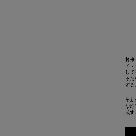
将来
イン
して
るた
する
革新
な顧
成す