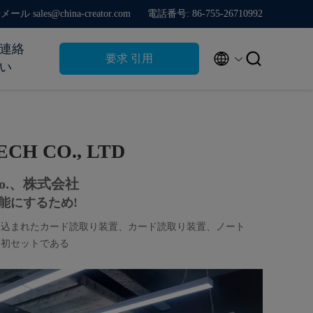
ール sales@china-creator.com
電話番号: 86-755-26710992
連絡


要求 引用
い
ECH CO., LTD
o.、株式会社
能にするため
!
の埋め込まれたカード読取り装置、カード読取り装置、ノート
lの最初セットである