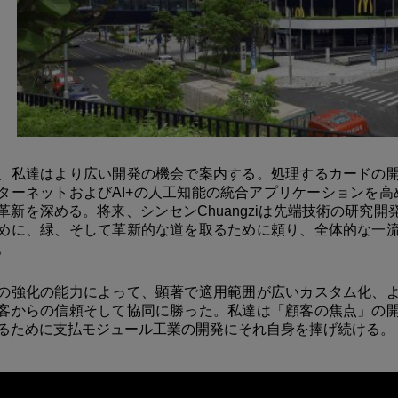
、私達はより広い開発の機会で案内する。処理するカードの
ターネットおよびAI+の人工知能の統合アプリケーションを高
革新を深める。将来、シンセンChuangziは先端技術の研究
めに、緑、そして革新的な道を取るために頼り、全体的な一
。
の強化の能力によって、顕著で適用範囲が広いカスタム化、
客からの信頼そして協同に勝った。私達は「顧客の焦点」の
るために支払モジュール工業の開発にそれ自身を捧げ続ける。