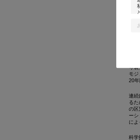
20
り装
モジ
20
連続
るた
の区
ーシ
によ
科学