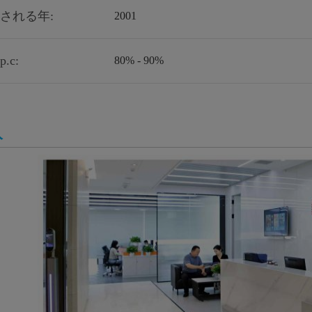
される年:
2001
.c:
80% - 90%
入