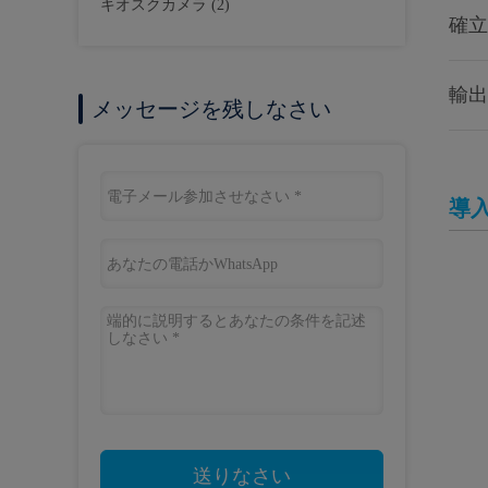
キオスクカメラ
(2)
確立
輸出p
メッセージを残しなさい
導
送りなさい