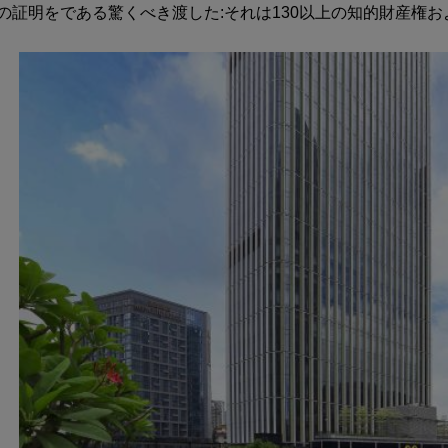
の証明をである驚くべき渡した:それは130以上の知的財産権お