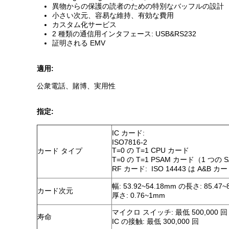
異物からの保護の読者のための特別なバッフルの設計
小さい次元、容易な維持、有効な費用
カスタム化サービス
2 種類の通信用インタフェース: USB&RS232
証明される EMV
適用:
公衆電話、賭博、実用性
指定:
IC カード:
ISO7816-2
T=0 の T=1 CPU カード
カード タイプ
T=0 の T=1 PSAM カード（1 つの
RF カード: ISO 14443 は A&B
幅: 53.92~54.18mm の長さ: 85.47~
カード次元
厚さ: 0.76~1mm
マイクロ スイッチ: 最低 500,000 
寿命
IC の接触: 最低 300,000 回