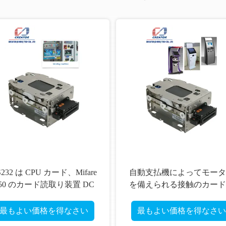
S232 は CPU カード、Mifare
自動支払機によってモータ
50 のカード読取り装置 DC
を備えられる接触のカード
4V のためのスマート カード
取り装置/作家、スマート
読者にモーターを備えまし
SIM のカード読取り装置
最もよい価格を得なさい
最もよい価格を得なさい
た
ROHS