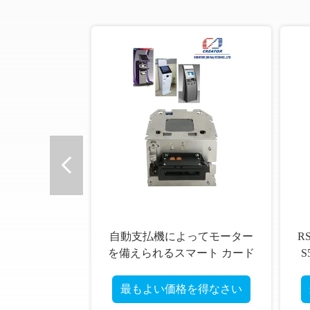
自動支払機によってモーター
R
を備えられるスマート カード
S
の読者、マグネティック・カ
2
ードの読者および作家 ISO
の
最もよい価格を得なさい