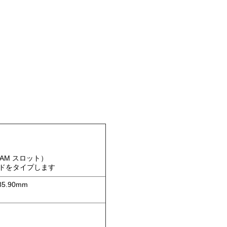
 SAM スロット）
 カードをタイプします
85.90mm
回