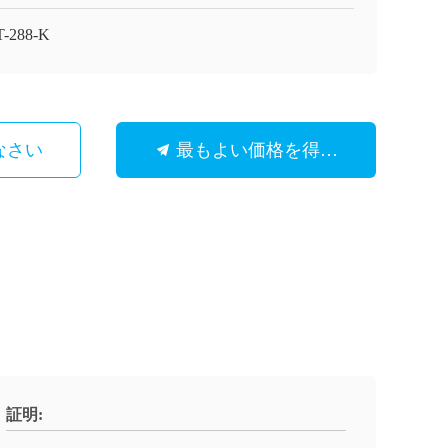
-288-K
なさい
最もよい価格を得なさい
証明: