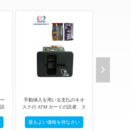
ー
手動挿入を用いる支払のキオ
読
スクの ATM カードの読者、ス
な
マート カードの読者
最もよい価格を得なさい