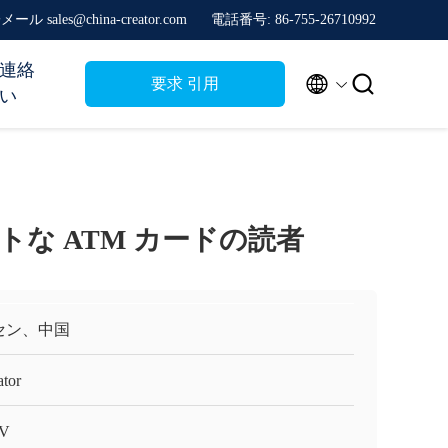
ール sales@china-creator.com
電話番号: 86-755-26710992
連絡


要求 引用
い
トな ATM カードの読者
セン、中国
ator
V