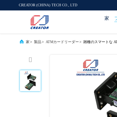
CREATOR (CHINA) TECH CO., LTD
家
家
>
製品
>
ATMカードリーダー
>
雑種のスマートな A