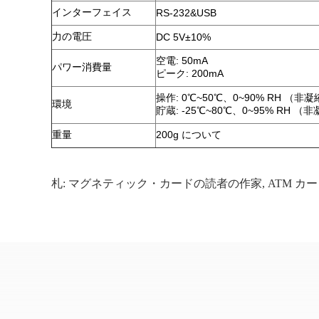
インターフェイス
RS-232&USB
力の電圧
DC 5V±10%
空電: 50mA
パワー消費量
ピーク: 200mA
操作: 0℃~50℃、0~90% RH （非
環境
貯蔵: -25℃~80℃、0~95% RH （
重量
200g について
札:
マグネティック・カードの読者の作家
,
ATM カ