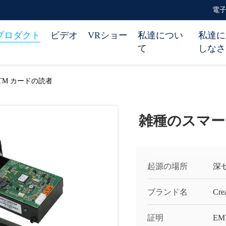
電子メ
プロダクト
ビデオ
VRショー
私達につい
私達に
て
しなさ
TM カードの読者
雑種のスマー
起源の場所
深
ブランド名
Cre
証明
EM