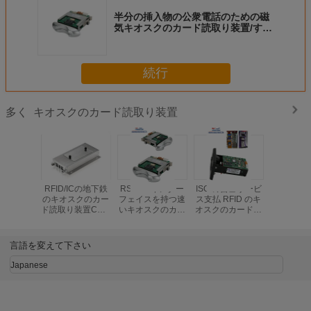
半分の挿入物の公衆電話のための磁
気キオスクのカード読取り装置/すく
い RFID の雑種のカード読取り装置
続行
キオスクのカード読取り装置
多く
RFID/ICの地下鉄
RS 232 インター
ISO の自己サービ
IC/RF/Ma
のキオスクのカー
フェイスを持つ速
ス支払 RFID のキ
ード読み
ド読取り装置CRT-
いキオスクのカー
オスクのカード読
種の手動
603-G DC 12Vサ
ド読取り装
取り装置/自動支払
すくいKios
ポート4 USBのホ
置/EMV IC のスマ
機 IC のカード読
のカード
スト インターフェ
ート カードの読者
取り装置
置
言語を変えて下さい
イス
Japanese