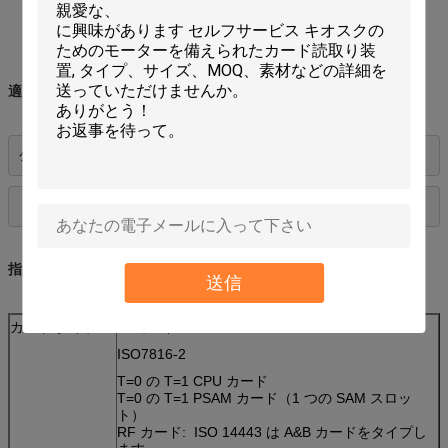
証明される EMV
適用:
公衆電話、賭博、実用性
指定:
送信
カード タイプ
IC カード:
ISO7816-2
T=0 の T=1 CPU カード
T=0 の T=1 PSAM カード（1 つの SAM スロッ
ト）
RF カード: ISO 14443 は A&B カードをタイプし