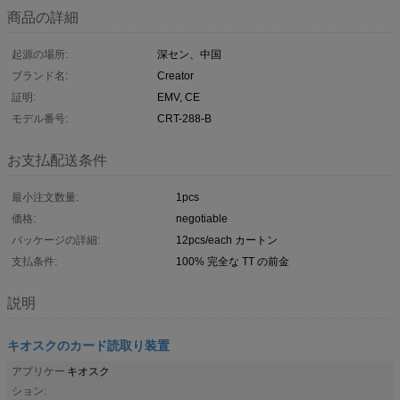
商品の詳細
起源の場所:
深セン、中国
ブランド名:
Creator
証明:
EMV, CE
モデル番号:
CRT-288-B
お支払配送条件
最小注文数量:
1pcs
価格:
negotiable
パッケージの詳細:
12pcs/each カートン
支払条件:
100% 完全な TT の前金
説明
キオスクのカード読取り装置
アプリケー
キオスク
ション: