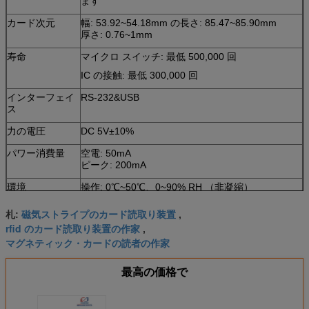
ます
カード次元
幅: 53.92~54.18mm の長さ: 85.47~85.90mm
厚さ: 0.76~1mm
寿命
マイクロ スイッチ: 最低 500,000 回
IC の接触: 最低 300,000 回
インターフェイ
RS-232&USB
ス
力の電圧
DC 5V±10%
パワー消費量
空電: 50mA
ピーク: 200mA
環境
操作: 0℃~50℃、0~90% RH （非凝縮）
貯蔵: -25℃~80℃、0~95% RH （非凝縮）
磁気ストライプのカード読取り装置
札:
,
重量
200g について
rfid のカード読取り装置の作家
,
マグネティック・カードの読者の作家
最高の価格で