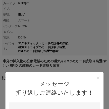
カード タ
RFID|IC
イプ:
証明:
EMV
機能:
スマート
インターフ
RS232
ェイス:
電源:
DC 5v
マグネティック・カードの読者の作家
ハイライ
,
磁気ストライプのカード読取り装置
,
ト:
rfid のカード読取り装置の作家
半分の挿入物の公衆電話のための磁気
カード読取り装置/す
キオスクの
くい RFID の雑種のカード読取り装置
記述:
メッセージ
reading&writing IC&RF カード
折り返しご連絡いたします！
異物からの保護の読者のための特別なバッフルの設計
小さい次元、容易な維持、有効な費用
カスタム化サービス
2 種類の通信用インタフェース: USB&RS232